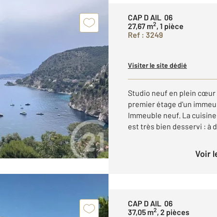
CAP D AIL 06
2
27,67 m
, 1 pièce
Ref : 3249
Visiter le site dédié
Studio neuf en plein cœur 
premier étage d'un immeub
Immeuble neuf. La cuisine
est très bien desservi : à 
Voir 
CAP D AIL 06
2
37,05 m
, 2 pièces