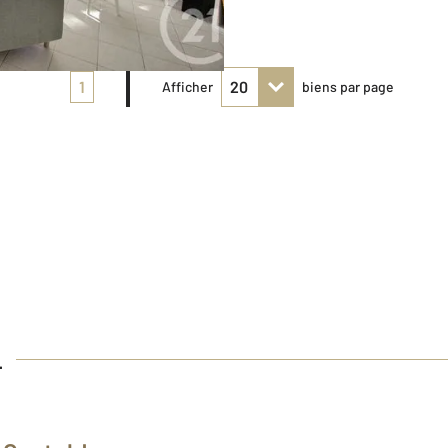
1
Afficher
biens par page
L