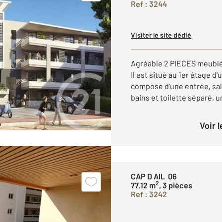
Ref : 3244
Visiter le site dédié
Agréable 2 PIECES meublé 
Il est situé au 1er étage d
compose d'une entrée, sal
bains et toilette séparé, un
Voir 
CAP D AIL 06
2
77,12 m
, 3 pièces
Ref : 3242