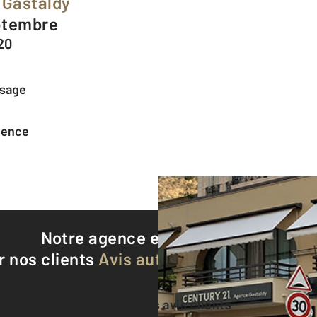
 Gastaldy
eptembre
20
ssage
agence
Notre agence est notée
9,4/10
r nos clients
Avis authentifiés par Qualite
Voir tous les avis clients