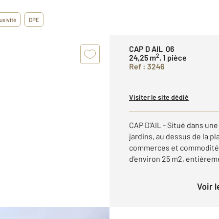
usivité
DPE
CAP D AIL 06
2
24,25 m
, 1 pièce
Ref : 3246
Visiter le site dédié
CAP D'AIL - Situé dans un
jardins, au dessus de la pl
commerces et commodités,
d'environ 25 m2, entièremen
Voir 