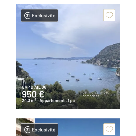
Exclusivité
CAP D AIL 06
950 €
par mois charges
comprises
2
24,3 m
, Appartement
, 1 pc
Exclusivité