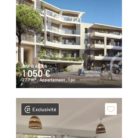
CAP D AIL 06
1 050 €
par mois charges
comprises
2
27,7 m
, Appartement
, 1 pc
Exclusivité