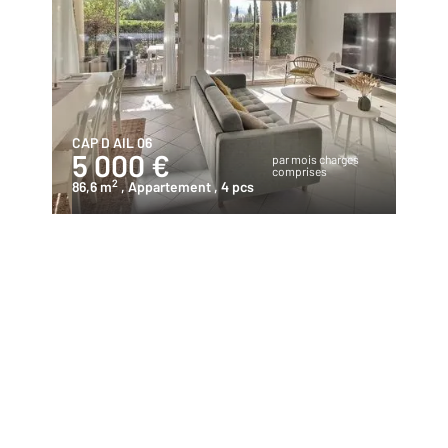
CAP D AIL 06
5 000 €
par mois charges
comprises
2
86,6 m
, Appartement
, 4 pcs